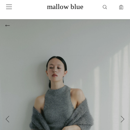
mallow blue
mallow blue
0
0
mypage
お気に入り