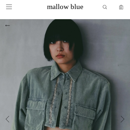
mallow blue
mallow blue
0
0
mypage
お気に入り